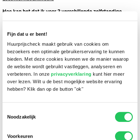
Hoe kan het dat ik voor 2 verschillende zelfstandige
woningen met hetzelfde energielabel een andere
waardering voor het energielabel krijg?
Fijn dat u er bent!
Lees hier het antwoord
Huurprijscheck maakt gebruik van cookies om
Aan welke eisen moet een gemeenschappelijke
bezoekers een optimale gebruikerservaring te kunnen
buitenruimte voor een zelfstandige woning voldoen zodat
bieden. Met deze cookies kunnen we de manier waarop
ik deze kan invoeren?
de website wordt gebruikt vastleggen, analyseren en
Lees hier het antwoord
verbeteren. In onze
privacyverklaring
kunt hier meer
over lezen. Wilt u de best mogelijke website ervaring
Hoe kan het komen dat ik geen 5% opslag krijg op mijn
hebben? Klik dan op de button "ok''
adviesprijs, ondanks dat mijn zelfstandige woning wel een
rijksbeschermd stads- of dorpsgezicht is?
Lees hier het antwoord
Toestemmingsselectie
Noodzakelijk
Hoe komt het dat ik voor mijn woning geen minpunten
krijg voor een slecht energielabel(energielabel E, F, G)?
Voorkeuren