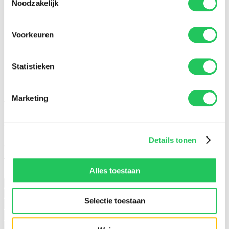
Noodzakelijk
Voorkeuren
Statistieken
100% dataveiligheid
Maak gratis account aan
Marketing
Vul je woning in en doe de quick scan
Om een quickscan van een woning te doen voer je
hieronder de adresgegevens in. Vervolgens halen we de
Details tonen
gegevens op uit de BAG. Indien deze niet beschikt over de
juiste informatie zullen we je vragen om sommige gegevens
handmatig aan te vullen.
Alles toestaan
Zelfstandige woonruimte
Onzelfstandige woonruimte
Ik ben verhuurder
Ik ben huurder
Selectie toestaan