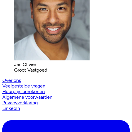
Jan Olivier
Groot Vastgoed
Over ons
Veelgestelde vragen
Huurprijs berekenen
Algemene voorwaarden
Privacyverklaring
LinkedIn