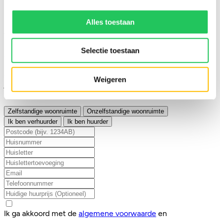
100% dataveiligheid
Maak gratis account aan
Alles toestaan
Vul je woning in en doe de quick scan
Selectie toestaan
Om een quickscan van een woning te doen voer je
hieronder de adresgegevens in. Vervolgens halen we de
gegevens op uit de BAG. Indien deze niet beschikt over de
Weigeren
juiste informatie zullen we je vragen om sommige gegevens
handmatig aan te vullen.
Zelfstandige woonruimte
Onzelfstandige woonruimte
Ik ben verhuurder
Ik ben huurder
Ik ga akkoord met de
algemene voorwaarde
en