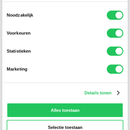
Toestemmingsselectie
Noodzakelijk
Voorkeuren
Statistieken
100% dataveiligheid
Marketing
Maak gratis account aan
Vul je woning in en doe de quick scan
Details tonen
Om een quickscan van een woning te doen voer je
hieronder de adresgegevens in. Vervolgens halen we de
gegevens op uit de BAG. Indien deze niet beschikt over de
Alles toestaan
juiste informatie zullen we je vragen om sommige gegevens
handmatig aan te vullen.
Selectie toestaan