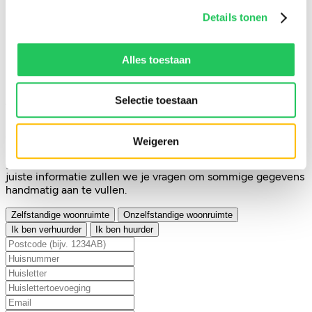
Details tonen
100% dataveiligheid
Alles toestaan
Maak gratis account aan
Selectie toestaan
Vul je woning in en doe de quick scan
Om een quickscan van een woning te doen voer je
Weigeren
hieronder de adresgegevens in. Vervolgens halen we de
gegevens op uit de BAG. Indien deze niet beschikt over de
juiste informatie zullen we je vragen om sommige gegevens
handmatig aan te vullen.
Zelfstandige woonruimte
Onzelfstandige woonruimte
Ik ben verhuurder
Ik ben huurder