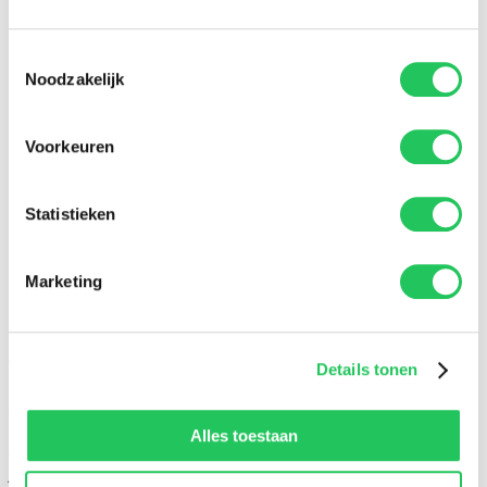
Toestemmingsselectie
Noodzakelijk
Voorkeuren
Statistieken
Marketing
100% dataveiligheid
Maak gratis account aan
Vul je woning in en doe de quick scan
Details tonen
Om een quickscan van een woning te doen voer je
hieronder de adresgegevens in. Vervolgens halen we de
Alles toestaan
gegevens op uit de BAG. Indien deze niet beschikt over de
juiste informatie zullen we je vragen om sommige gegevens