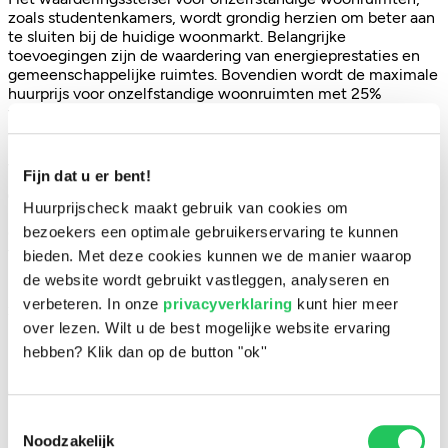
zoals studentenkamers, wordt grondig herzien om beter aan
te sluiten bij de huidige woonmarkt. Belangrijke
toevoegingen zijn de waardering van energieprestaties en
gemeenschappelijke ruimtes. Bovendien wordt de maximale
huurprijs voor onzelfstandige woonruimten met 25%
verhoogd, wat de verhuur van dit type woningen
aantrekkelijker maakt voor investeerders.
Verhoogde handhaving en regulering door
Fijn dat u er bent!
gemeenten
Huurprijscheck maakt gebruik van cookies om
bezoekers een optimale gebruikerservaring te kunnen
Gemeenten krijgen met deze wet meer bevoegdheden om
te handhaven op maximale huurprijzen. Dit betekent dat zij
bieden. Met deze cookies kunnen we de manier waarop
kunnen optreden tegen verhuurders die de nieuwe
de website wordt gebruikt vastleggen, analyseren en
regelgeving overtreden. De strenge regulering moet ervoor
verbeteren. In onze
privacyverklaring
kunt hier meer
zorgen dat huurprijzen eerlijk en betaalbaar blijven, vooral in
over lezen. Wilt u de best mogelijke website ervaring
het gereguleerde segment.
hebben? Klik dan op de button "ok''
Nieuwe en aangescherpte criteria voor
gebreken en onderhoud
Toestemmingsselectie
De Wet Betaalbare Huur introduceert ook nieuwe
Noodzakelijk